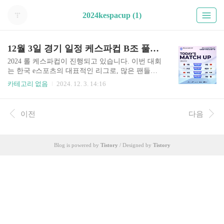
2024kespacup (1)
12월 3일 경기 일정 케스파컵 B조 풀리그
2024 롤 케스파컵이 진행되고 있습니다. 이번 대회
는 한국 e스포츠의 대표적인 리그로, 많은 팬들의
기대를 모으며 다양한 팀들이 참가하여 최고의 자
카테고리 없음
2024. 12. 3. 14:16
리를 놓고 경쟁하고 있습니다. 2024년 12월 3일 B
조 풀리그 경기 일정 알려드립니다. 경기 중계를 보
시려면 아래 버튼을 통하면 빠르게 생중계 보실 수
이전
다음
있습니다. 케스파컵 중계 바로가기 케스파컵 B조
풀리그12월 3일의 일정은 특히 주목할 만합니다.
이날은 B조의 마지막 경기가 진행되며, 각 팀의 순
Blog is powered by
Tistory
/ Designed by
Tistory
위가 결정되는 중요한 날입니다. B조의 경기는 12
월 1일부터 시작되어 12월 3일까지 이어지며, 각 팀
들은 승리를 위해 최선을 다할 것입니다. 중계
바로 보러가기 B조에는 여러 강력한 팀들이 포함
되어 있습니다. 농심, 한화생명 e스포츠, T1..