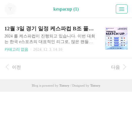
kespacup (1)
12월 3일 경기 일정 케스파컵 B조 풀리그
2024 롤 케스파컵이 진행되고 있습니다. 이번 대회
는 한국 e스포츠의 대표적인 리그로, 많은 팬들의
기대를 모으며 다양한 팀들이 참가하여 최고의 자
카테고리 없음
2024. 12. 3. 14:16
리를 놓고 경쟁하고 있습니다. 2024년 12월 3일 B
조 풀리그 경기 일정 알려드립니다. 경기 중계를 보
시려면 아래 버튼을 통하면 빠르게 생중계 보실 수
이전
다음
있습니다. 케스파컵 중계 바로가기 케스파컵 B조
풀리그12월 3일의 일정은 특히 주목할 만합니다.
이날은 B조의 마지막 경기가 진행되며, 각 팀의 순
Blog is powered by
Tistory
/ Designed by
Tistory
위가 결정되는 중요한 날입니다. B조의 경기는 12
월 1일부터 시작되어 12월 3일까지 이어지며, 각 팀
들은 승리를 위해 최선을 다할 것입니다. 중계
바로 보러가기 B조에는 여러 강력한 팀들이 포함
되어 있습니다. 농심, 한화생명 e스포츠, T1..