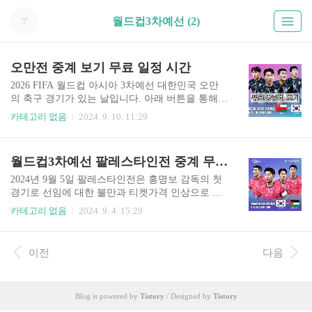
월드컵3차예선 (2)
오만전 중계 보기 무료 일정 시간
2026 FIFA 월드컵 아시아 3차예선 대한민국 오만
의 축구 경기가 있는 날입니다. 아래 버튼을 통해서
무료로 한국 오만 축구 중계 바로 보실 수 있습니
카테고리 없음
2024. 9. 10. 11:29
다. 한국 오만 중계 무료 👆️위 버튼을 누르면 보실
수 있습니다. 대한민국 오만 중계 보기 일정 시
간 2024 북중미 월드컵 3차예선 경기 중계 보는 법
월드컵3차예선 팔레스타인전 중계 무료 홍명보호
알려드립니다. 오만 대한민국 경기 중계는 TV는 K
BS로 OTT 서비스는 쿠팡 플레이를 통해 시청하실
2024년 9월 5일 팔레스타인전은 홍명보 감독의 첫
수 있습니다. 쿠팡 플레이는 쿠팡 와우 회원이라면
경기로 선임에 대한 불만과 티켓가격 인상으로 직
모두 무료로 시청 가능합니다. 30일 동안 무료 시
관을 포기하며 중계로 보겠다는 분들이 많습니다.
카테고리 없음
2024. 9. 4. 15:29
청 가능한 쿠폰도 있으니 아래 통해서 무료로 보시
이번 경기로 홍명보호는 공정성 논란에 대한 증명
길 바랍니다. 오만 VS 대한민국2024년 9월 10일
을 할 수 있을까요? 아래 버튼 통하여 집에서 편하
밤 11시 오만전 중계 바로가기👆️ 위 버튼을 누르시
게 무료 생중계 보실 수 있으니 직접 판단해 보시길
이전
다음
면 해당 페이지로 이동합니다..
바랍니다. 무료 생중계 보러가기👆️ 위 버튼을 누
르시면 해당 페이지로 이동합니다 팔레스타인전
중계보기 2024 북중미 월드컵 3차예선 경기 중계
Blog is powered by
Tistory
/ Designed by
Tistory
보는 법 알려드립니다. 1차전 팔레스타인전 중계는
TV는 SBS로 OTT 서비스 쿠팡 플레이를 통해 시청