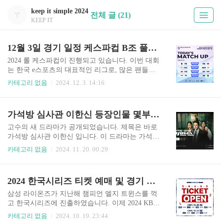
keep it simple 2024
전체 글 (21)
KEEP IT
12월 3일 경기 일정 케스파컵 B조 풀리그
2024 롤 케스파컵이 진행되고 있습니다. 이번 대회
는 한국 e스포츠의 대표적인 리그로, 많은 팬들의
기대를 모으며 다양한 팀들이 참가하여 최고의 자
카테고리 없음
2024. 12. 3. 14:16
리를 놓고 경쟁하고 있습니다. 2024년 12월 3일 B
조 풀리그 경기 일정 알려드립니다. 경기 중계를 보
시려면 아래 버튼을 통하면 빠르게 생중계 보실 수
가석방 심사관 이한신 등장인물 몇부작 다시보기
있습니다. 케스파컵 중계 바로가기 케스파컵 B조
풀리그12월 3일의 일정은 특히 주목할 만합니다.
고수의 새 드라마가 공개되었습니다. 제목은 바로
이날은 B조의 마지막 경기가 진행되며, 각 팀의 순
가석방 심사관 이한신 입니다. 이 드라마는 가석방
위가 결정되는 중요한 날입니다. B조의 경기는 12
심사관이라는 독특한 직업을 중심으로 전개되는
카테고리 없음
2024. 11. 20. 00:29
월 1일부터 시작되어 12월 3일까지 이어지며, 각 팀
이야기로 주요 등장인물과 줄거리를 알려드립니
들은 승리를 위해 최선을 다할 것입니다. 중계
다. 첫 화부터 압도적인 시청률로 시작한 이 드라마
바로 보러가기 B조에는 여러 강력한 팀들이 포함
는 향후 전개가 더 기대됩니다. 1화 2화를 놓치셨다
2024 한국시리즈 티켓 예매 및 경기 일정 좌석배치도 미디어데이 생중계 CGV SCREENX
되어 있습니다. 농심, 한화생명 e스포츠, T1..
면 아래 버튼 틍해서 꼭 다시보기 하시고 이한신 이
야기 함께 따라가 봅시다. 가석방 심사관 다시보기
삼성 라이온즈가 지난해 챔피언 엘지 트윈스를 꺽
👆️ 가석방 심사관 이한신 정보 몇부작 첫방송202
고 한국시리즈에 진출하였습니다. 이제 2024 KBO
4년 11월 18일 월방영 시간매주 월요일, 화요일 오
프로야구 정규시즌 우승팀인 기아 타이거즈와 마
카테고리 없음
2024. 10. 19. 23:44
후 8시 50분채널 및 OTTtvN, 티빙 그리고 넷플릭스