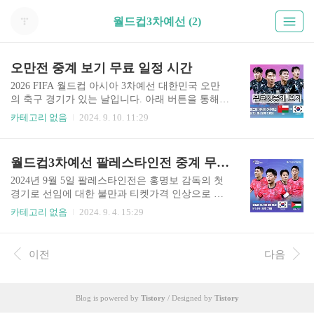
월드컵3차예선 (2)
오만전 중계 보기 무료 일정 시간
2026 FIFA 월드컵 아시아 3차예선 대한민국 오만
의 축구 경기가 있는 날입니다. 아래 버튼을 통해서
무료로 한국 오만 축구 중계 바로 보실 수 있습니
카테고리 없음
2024. 9. 10. 11:29
다. 한국 오만 중계 무료 👆️위 버튼을 누르면 보실
수 있습니다. 대한민국 오만 중계 보기 일정 시
간 2024 북중미 월드컵 3차예선 경기 중계 보는 법
월드컵3차예선 팔레스타인전 중계 무료 홍명보호
알려드립니다. 오만 대한민국 경기 중계는 TV는 K
BS로 OTT 서비스는 쿠팡 플레이를 통해 시청하실
2024년 9월 5일 팔레스타인전은 홍명보 감독의 첫
수 있습니다. 쿠팡 플레이는 쿠팡 와우 회원이라면
경기로 선임에 대한 불만과 티켓가격 인상으로 직
모두 무료로 시청 가능합니다. 30일 동안 무료 시
관을 포기하며 중계로 보겠다는 분들이 많습니다.
카테고리 없음
2024. 9. 4. 15:29
청 가능한 쿠폰도 있으니 아래 통해서 무료로 보시
이번 경기로 홍명보호는 공정성 논란에 대한 증명
길 바랍니다. 오만 VS 대한민국2024년 9월 10일
을 할 수 있을까요? 아래 버튼 통하여 집에서 편하
밤 11시 오만전 중계 바로가기👆️ 위 버튼을 누르시
게 무료 생중계 보실 수 있으니 직접 판단해 보시길
이전
다음
면 해당 페이지로 이동합니다..
바랍니다. 무료 생중계 보러가기👆️ 위 버튼을 누
르시면 해당 페이지로 이동합니다 팔레스타인전
중계보기 2024 북중미 월드컵 3차예선 경기 중계
Blog is powered by
Tistory
/ Designed by
Tistory
보는 법 알려드립니다. 1차전 팔레스타인전 중계는
TV는 SBS로 OTT 서비스 쿠팡 플레이를 통해 시청